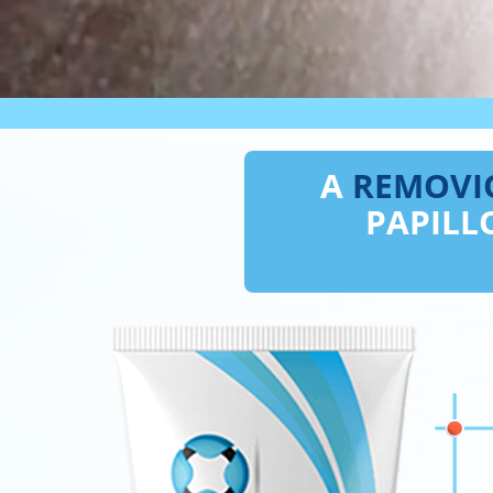
A
REMOVI
PAPILL