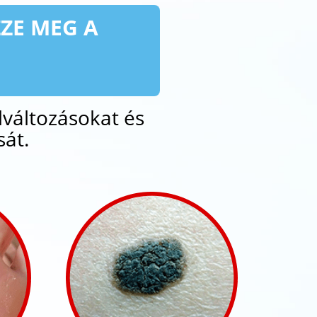
ZZE MEG A
lváltozásokat és
át.