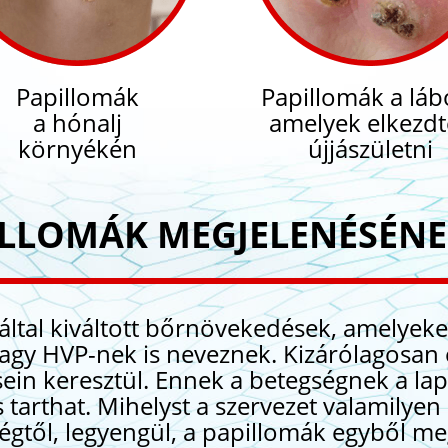
Papillomák
Papillomák a láb
a hónalj
amelyek elkezdt
környékén
újjászületni
ILLOMÁK MEGJELENÉSÉNE
 által kiváltott bőrnövekedések, amelyek
 vagy HVP-nek is neveznek. Kizárólagosa
sein keresztül. Ennek a betegségnek a la
s tarthat. Mihelyst a szervezet valamilyen
sségtől, legyengül, a papillomák egyből m