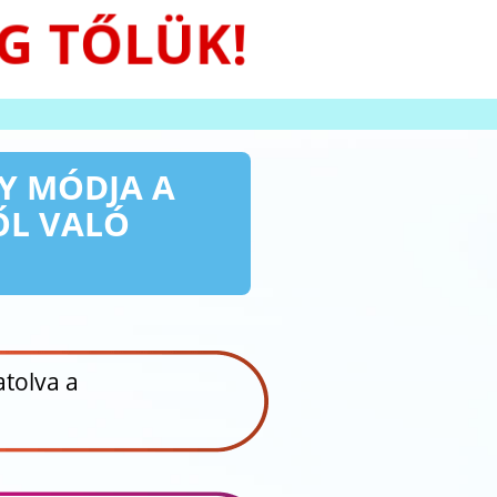
G TŐLÜK!
Y MÓDJA A
ŐL VALÓ
atolva a