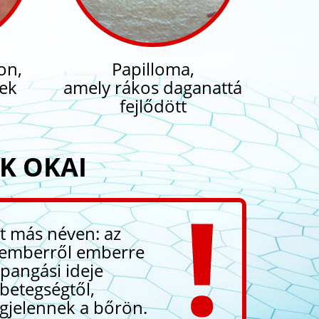
on,
Papilloma,
ek
amely rákos daganattá
fejlődött
K OKAI
et más néven: az
n emberről emberre
ppangási ideje
 betegségtől,
egjelennek a bőrön.