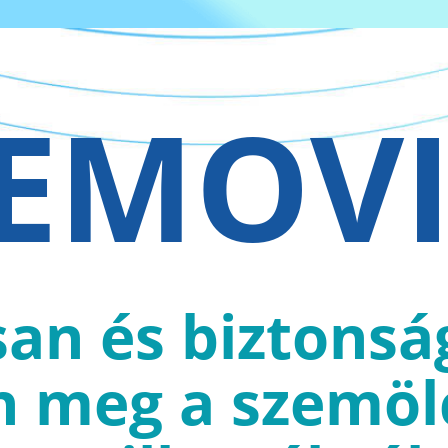
EMOV
an és biztons
n meg a szemölc