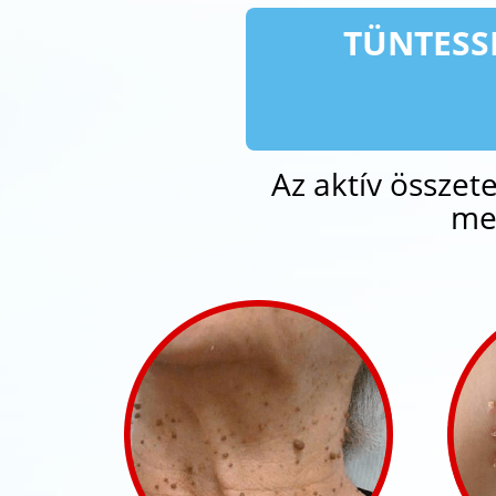
TÜNTESSE
Az aktív összet
me