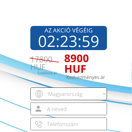
AZ AKCIÓ VÉGÉIG
02
:
23
:
57
8900
17800
HUF
HUF
Szokásos ár
Kedvezményes ár