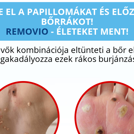
 EL A PAPILLOMÁKAT ÉS ELŐ
BŐRRÁKOT!
REMOVIO
- ÉLETEKET MENT!
evők kombinációja eltünteti a bőr e
gakadályozza ezek rákos burjánzás