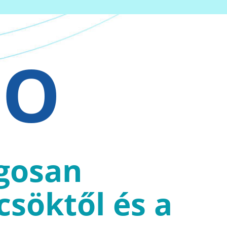
IO
ágosan
söktől és a