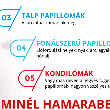
TALP PAPILLOMÁK
A láb talpát támadják meg
FONÁLSZERŰ PAPILL
Előfordulási helyek: nyak, arc, ágyé
hónalj
KONDILÓMÁK
Vagy más néven a hegyes függö
papillomák- nagyon veszélyes t
MINÉL HAMARAB