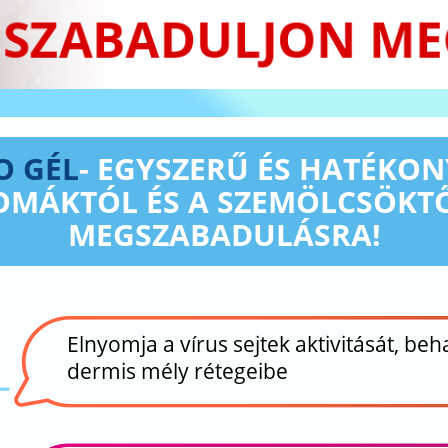
SZABADULJON ME
O GÉL
- EGYSZERŰ ÉS HATÉKON
OMÁKTÓL ÉS A SZEMÖLCSÖKT
MEGSZABADULÁSRA!
Elnyomja a vírus sejtek aktivitását, beh
dermis mély rétegeibe