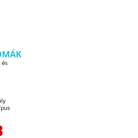
OMÁK
k és
ly
ípus
B