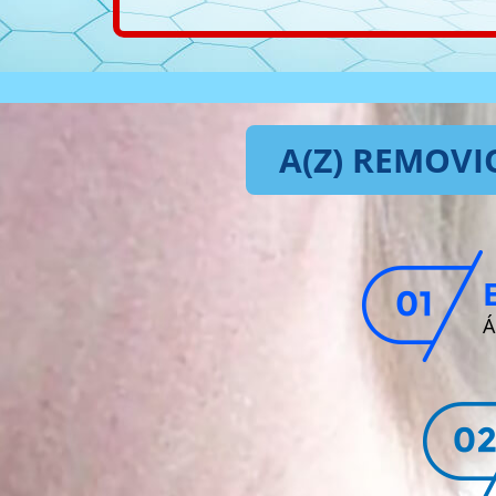
A(Z) REMOV
Á