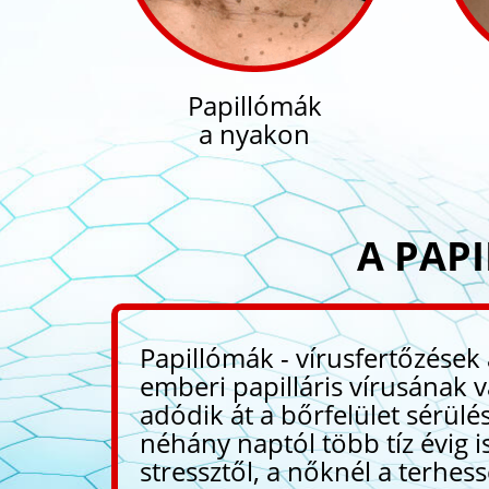
Papillómák
a nyakon
A PAP
Papillómák - vírusfertőzések
emberi papilláris vírusának
adódik át a bőrfelület sérülé
néhány naptól több tíz évig i
stressztől, a nőknél a terhe